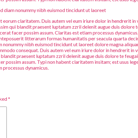
sed diam nonummy nibh euismod tincidunt ut laoreet
cit eorum claritatem. Duis autem vel eum iriure dolor in hendrerit in
issim qui blandit praesent luptatum zzril delenit augue duis dolore 
acerat facer possim assum. Claritas est etiam processus dynamicu
teposuerit litterarum formas humanitatis per seacula quarta deci
iam nonummy nibh euismod tincidunt ut laoreet dolore magna aliquam
commodo consequat. Duis autem vel eum iriure dolor in hendrerit in v
i blandit praesent luptatum zzril delenit augue duis dolore te feuga
 possim assum. Typi non habent claritatem insitam; est usus legent
tiam processus dynamicus.
rked
*