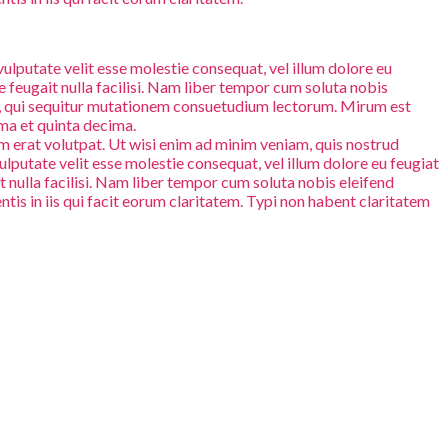
 vulputate velit esse molestie consequat, vel illum dolore eu
te feugait nulla facilisi. Nam liber tempor cum soluta nobis
s, qui sequitur mutationem consuetudium lectorum. Mirum est
ma et quinta decima.
 erat volutpat. Ut wisi enim ad minim veniam, quis nostrud
ulputate velit esse molestie consequat, vel illum dolore eu feugiat
it nulla facilisi. Nam liber tempor cum soluta nobis eleifend
is in iis qui facit eorum claritatem. Typi non habent claritatem