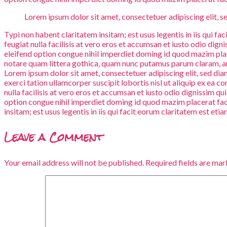
Lorem ipsum dolor sit amet, consectetuer adipiscing elit, 
Typi non habent claritatem insitam; est usus legentis in iis qui fa
feugiat nulla facilisis at vero eros et accumsan et iusto odio dign
eleifend option congue nihil imperdiet doming id quod mazim pl
notare quam littera gothica, quam nunc putamus parum claram, an
Lorem ipsum dolor sit amet, consectetuer adipiscing elit, sed d
exerci tation ullamcorper suscipit lobortis nisl ut aliquip ex ea 
nulla facilisis at vero eros et accumsan et iusto odio dignissim qu
option congue nihil imperdiet doming id quod mazim placerat facer
insitam; est usus legentis in iis qui facit eorum claritatem est e
Leave a Comment
Your email address will not be published.
Required fields are ma