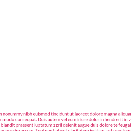
iam nonummy nibh euismod tincidunt ut laoreet dolore magna aliquam
commodo consequat. Duis autem vel eum iriure dolor in hendrerit in v
i blandit praesent luptatum zzril delenit augue duis dolore te feuga
 possim assum. Typi non habent claritatem insitam; est usus legent