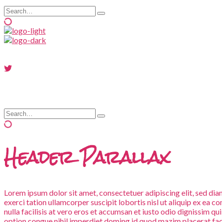
Search
Type
for:
and
hit
enter
Search
Type
for:
and
hit
enter
Header Parallax
Lorem ipsum dolor sit amet, consectetuer adipiscing elit, sed d
exerci tation ullamcorper suscipit lobortis nisl ut aliquip ex ea 
nulla facilisis at vero eros et accumsan et iusto odio dignissim qu
option congue nihil imperdiet doming id quod mazim placerat facer