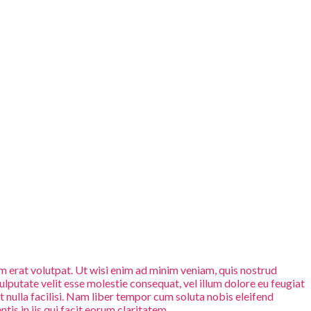
 erat volutpat. Ut wisi enim ad minim veniam, quis nostrud
ulputate velit esse molestie consequat, vel illum dolore eu feugiat
it nulla facilisi. Nam liber tempor cum soluta nobis eleifend
is in iis qui facit eorum claritatem.