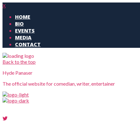
X
HOME
BIO
EVENTS
MEDIA
CONTACT
Back to the top
Hyde Panaser
The official website for comedian, writer, entertainer