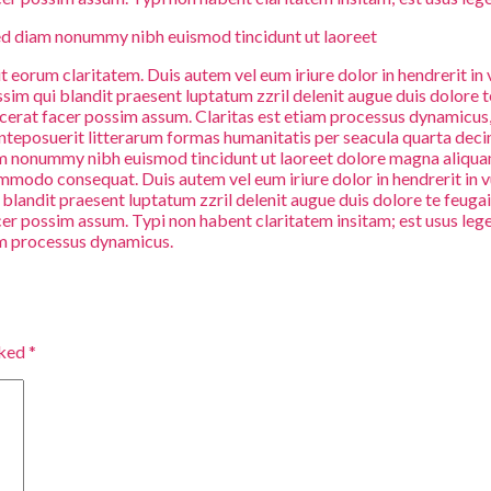
sed diam nonummy nibh euismod tincidunt ut laoreet
cit eorum claritatem. Duis autem vel eum iriure dolor in hendrerit in
issim qui blandit praesent luptatum zzril delenit augue duis dolore 
acerat facer possim assum. Claritas est etiam processus dynamicu
teposuerit litterarum formas humanitatis per seacula quarta deci
iam nonummy nibh euismod tincidunt ut laoreet dolore magna aliquam
commodo consequat. Duis autem vel eum iriure dolor in hendrerit in v
i blandit praesent luptatum zzril delenit augue duis dolore te feuga
 possim assum. Typi non habent claritatem insitam; est usus legent
tiam processus dynamicus.
rked
*