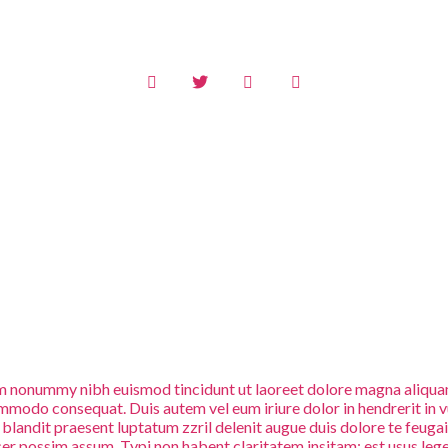
iam nonummy nibh euismod tincidunt ut laoreet dolore magna aliquam
commodo consequat. Duis autem vel eum iriure dolor in hendrerit in v
i blandit praesent luptatum zzril delenit augue duis dolore te feuga
 possim assum. Typi non habent claritatem insitam; est usus legent