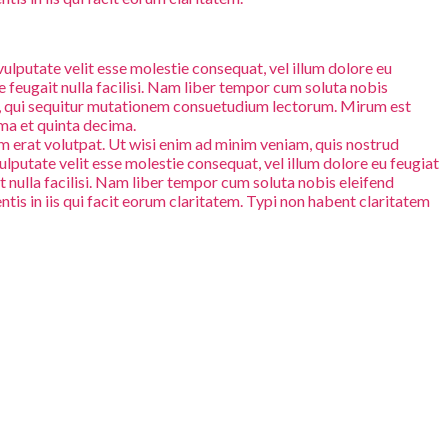
 vulputate velit esse molestie consequat, vel illum dolore eu
te feugait nulla facilisi. Nam liber tempor cum soluta nobis
s, qui sequitur mutationem consuetudium lectorum. Mirum est
ma et quinta decima.
 erat volutpat. Ut wisi enim ad minim veniam, quis nostrud
ulputate velit esse molestie consequat, vel illum dolore eu feugiat
it nulla facilisi. Nam liber tempor cum soluta nobis eleifend
is in iis qui facit eorum claritatem. Typi non habent claritatem