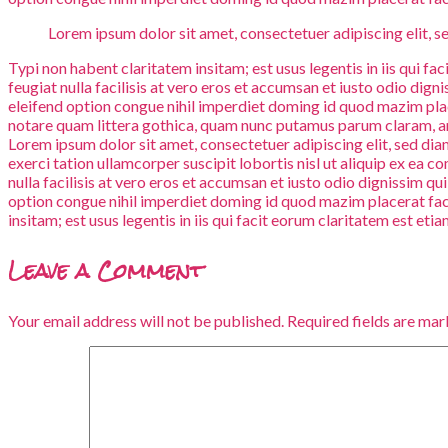
Lorem ipsum dolor sit amet, consectetuer adipiscing elit, 
Typi non habent claritatem insitam; est usus legentis in iis qui fa
feugiat nulla facilisis at vero eros et accumsan et iusto odio dign
eleifend option congue nihil imperdiet doming id quod mazim pl
notare quam littera gothica, quam nunc putamus parum claram, an
Lorem ipsum dolor sit amet, consectetuer adipiscing elit, sed d
exerci tation ullamcorper suscipit lobortis nisl ut aliquip ex ea 
nulla facilisis at vero eros et accumsan et iusto odio dignissim qu
option congue nihil imperdiet doming id quod mazim placerat facer
insitam; est usus legentis in iis qui facit eorum claritatem est e
Leave a Comment
Your email address will not be published.
Required fields are ma