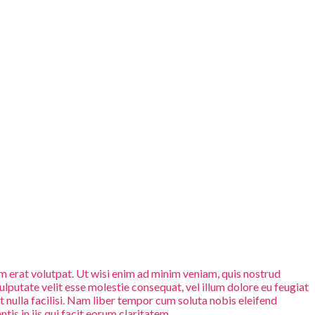
 erat volutpat. Ut wisi enim ad minim veniam, quis nostrud
ulputate velit esse molestie consequat, vel illum dolore eu feugiat
it nulla facilisi. Nam liber tempor cum soluta nobis eleifend
is in iis qui facit eorum claritatem.