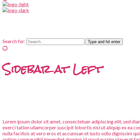
Search for:
Type and hit enter
Sidebar at Left
Lorem ipsum dolor sit amet, consectetuer adipiscing elit, sed d
exerci tation ullamcorper suscipit lobortis nisl ut aliquip ex ea 
nulla facilisis at vero eros et accumsan et iusto odio dignissim qu
option congue nihil imperdiet doming id quod mazim placerat facer