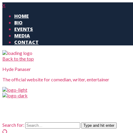
X
HOME
BIO
EVENTS
MEDIA
CONTACT
Back to the top
Hyde Panaser
The official website for comedian, writer, entertainer
Search for:
Type and hit enter