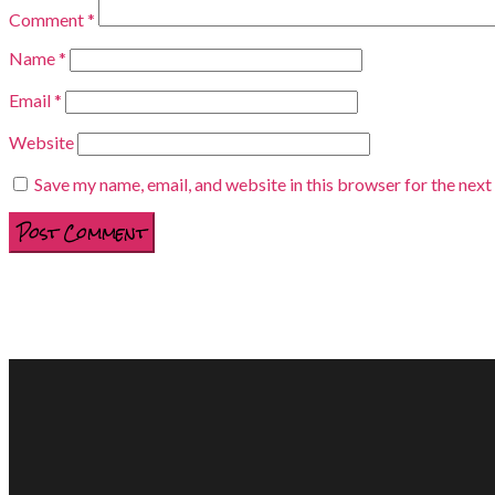
Comment
*
Name
*
Email
*
Website
Save my name, email, and website in this browser for the nex